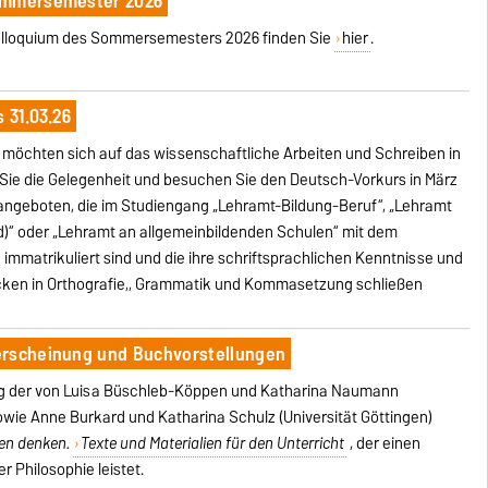
Sommersemester 2026
lloquium des Sommersemesters 2026 finden Sie
hier
.
 31.03.26
d möchten sich auf das wissenschaftliche Arbeiten und Schreiben in
Sie die Gelegenheit und besuchen Sie den Deutsch-Vorkurs in März
 angeboten, die im Studiengang „Lehramt-Bildung-Beruf“, „Lehramt
d)“ oder „Lehramt an allgemeinbildenden Schulen“ mit dem
immatrikuliert sind und die ihre schriftsprachlichen Kenntnisse und
cken in Orthografie,, Grammatik und Kommasetzung schließen
erscheinung und Buchvorstellungen
lag der von Luisa Büschleb-Köppen und Katharina Naumann
sowie Anne Burkard und Katharina Schulz (Universität Göttingen)
nen denken.
Texte und Materialien für den Unterricht
, der einen
r Philosophie leistet.