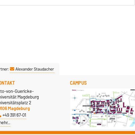
tner:
Alexander Staudacher
ONTAKT
CAMPUS
tto-von-Guericke-
niversität Magdeburg
iversitätsplatz 2
9106 Magdeburg
+49 391 67-01
mehr…