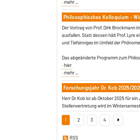
mehr ...
Philosophisches Kolloquium - W
Der Vortrag von Prof. Dirk Brockmann im
ausfallen. Statt dessen hält Prof. Lyre e
und Tiefsinniges im Umfeld der Phänomen
Das abgeänderte Programm zum Philoso
hier
mehr ...
Forschungsjahr Dr. Kob 2025/202
Herr Dr. Kob ist ab Oktober 2025 für e
Stellenvertretung wird im Wintersemest
1
2
3
4
RSS