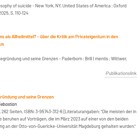
sophy of suicide - New York, NY, United States of America : Oxford
 2025, S. 110-124
 als Allheilmittel? - über die Kritik am Privateigentum in den
us
gründung und seine Grenzen - Paderborn : Brill | mentis ; Wittwer,
Publikationslink
gründung und seine Grenzen
Sebastian
X, 262 Seiten, ISBN: 3-95743-312-6 [Literaturangaben; "Die meisten der in
beruhen auf Vorträgen, die im März 2023 auf einer von den beiden
g an der Otto-von-Guericke-Universität Magdeburg gehalten wurden."