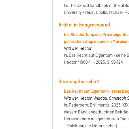
In:
The Oxford handbook of the philo
University Press ; Cholbi, Michael . -
Artikel in Kongressband
Die Abschaffung des Privateigentums
politischen Utopien und im Marxism
Wittwer, Héctor
In:
Das Recht auf Eigentum - seine Be
Héctor *1969-* . - 2025, S. 99-124
Herausgeberschaft
Das Recht auf Eigentum - seine Be
Wittwer, Héctor; Widdau, Christoph 
In:
Paderborn: Brill mentis, 2025, XI
diesem Band abgedruckten Beiträge 
Herausgebern ausgerichteten Tagun
- Einleitung der Herausgeber]