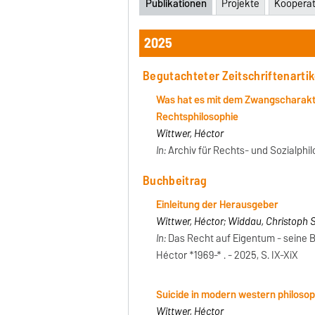
Publikationen
Projekte
Koopera
2025
Begutachteter Zeitschriftenartik
Was hat es mit dem Zwangscharakter
Rechtsphilosophie
Wittwer, Héctor
In:
Archiv für Rechts- und Sozialphilos
Buchbeitrag
Einleitung der Herausgeber
Wittwer, Héctor; Widdau, Christoph 
In:
Das Recht auf Eigentum - seine Be
Héctor *1969-* . - 2025, S. IX-XiX
Suicide in modern western philoso
Wittwer, Héctor