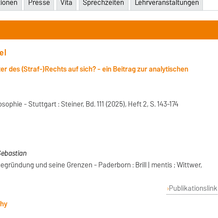
tionen
Presse
Vita
Sprechzeiten
Lehrveranstaltungen
el
 des (Straf-)Rechts auf sich? - ein Beitrag zur analytischen
ophie - Stuttgart : Steiner, Bd. 111 (2025), Heft 2, S. 143-174
Sebastian
gründung und seine Grenzen - Paderborn : Brill | mentis ; Wittwer,
Publikationslink
phy