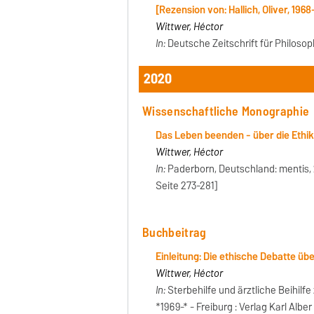
[Rezension von: Hallich, Oliver, 1968-
Wittwer, Héctor
In:
Deutsche Zeitschrift für Philosophie
2020
Wissenschaftliche Monographie
Das Leben beenden - über die Ethik
Wittwer, Héctor
In:
Paderborn, Deutschland: mentis, 2
Seite 273-281]
Buchbeitrag
Einleitung: Die ethische Debatte übe
Wittwer, Héctor
In:
Sterbehilfe und ärztliche Beihilf
*1969-* - Freiburg : Verlag Karl Alber 