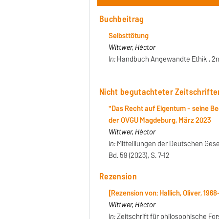
Buchbeitrag
Selbsttötung
Wittwer, Héctor
In:
Handbuch Angewandte Ethik , 2nd e
Nicht begutachteter Zeitschrifte
"Das Recht auf Eigentum - seine B
der OVGU Magdeburg, März 2023
Wittwer, Héctor
In:
Mitteillungen der Deutschen Gesel
Bd. 59 (2023), S. 7-12
Rezension
[Rezension von: Hallich, Oliver, 1968
Wittwer, Héctor
In:
Zeitschrift für philosophische Fors