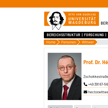
BER
BEREICHSSTRUKTUR
FORSCHUNG
Home
Personen
Wittwer
Prof. Dr. H
Zschokkestraße
+49 391 67-5
hector.witt